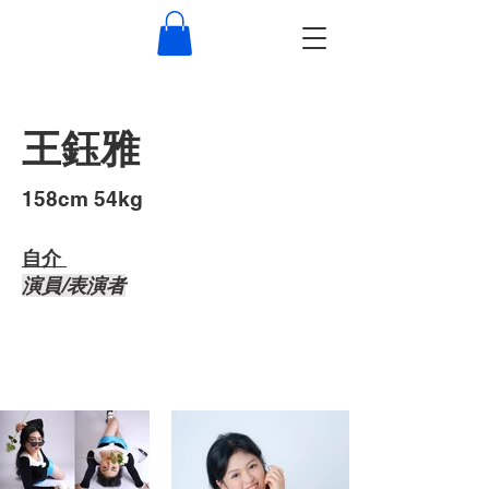
王鈺雅
​158cm 54kg
自介 ​
演員/表演者