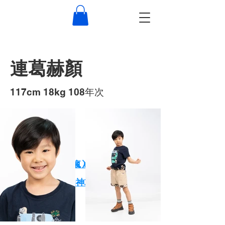
連葛赫顏
117cm 18kg 108年次
作品
XPARK小朋友玩瘋🤸 大朋友放鬆🕺
一天玩爆Xpark的神攻略！