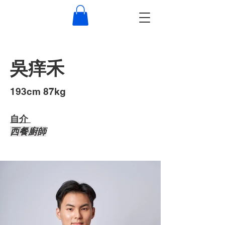
吳痒禾
193cm 87kg
自介 ​
西餐廚師