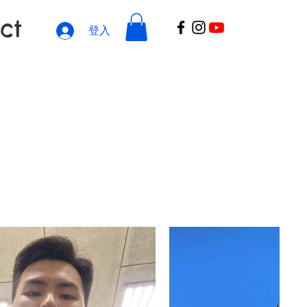
ct
登入