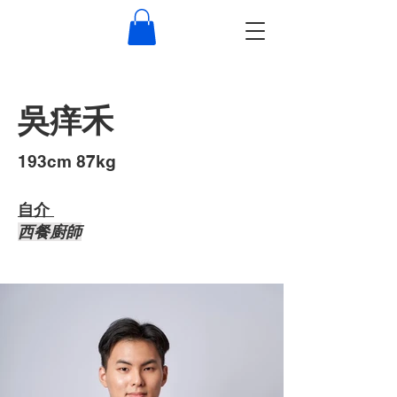
吳痒禾
193cm 87kg
自介 ​
西餐廚師