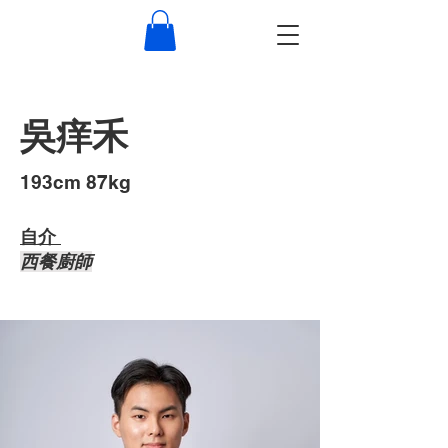
吳痒禾
193cm 87kg
自介 ​
西餐廚師