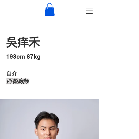
吳痒禾
193cm 87kg
自介 ​
西餐廚師