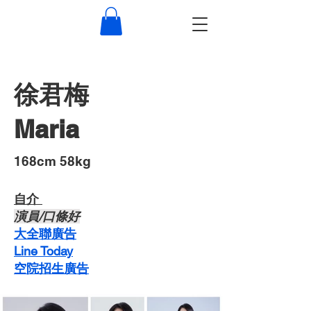
徐君梅
Maria
​168cm 58kg
自介 ​
​演員/口條好
​大全聯廣告
Line Today
空院招生廣告