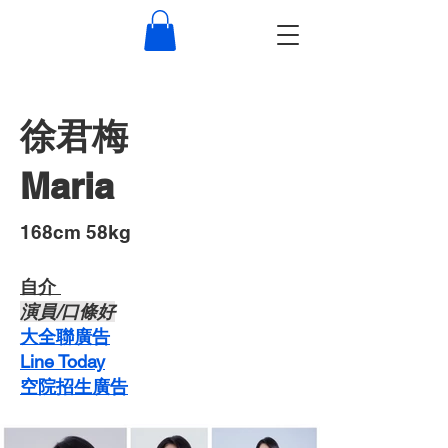
徐君梅
Maria
​168cm 58kg
自介 ​
​演員/口條好
​大全聯廣告
Line Today
空院招生廣告