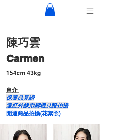
陳巧雲
Carmen
​154cm 43kg
自介 ​
保養品見證
遠紅外線泡腳機見證拍攝
開運商品拍攝
​(花絮照)