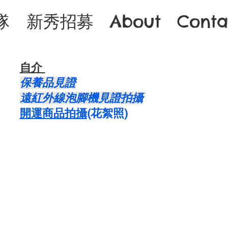
隊
新秀招募
About
Conta
自介 ​
保養品見證
遠紅外線泡腳機見證拍攝
開運商品拍攝
​(花絮照)