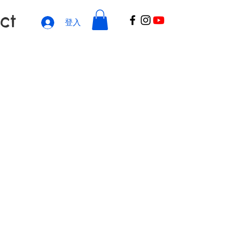
ct
登入