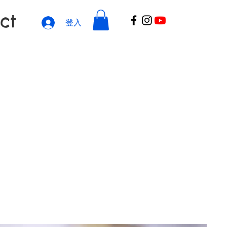
ct
登入