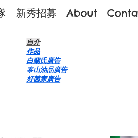
隊
新秀招募
About
Conta
自介​
作品
白蘭氏廣告
泰山油品廣告
好菌家廣告