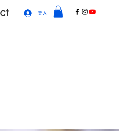
ct
登入