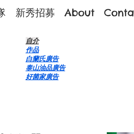
隊
新秀招募
About
Conta
自介​
作品
白蘭氏廣告
泰山油品廣告
好菌家廣告