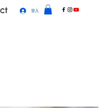
ct
登入