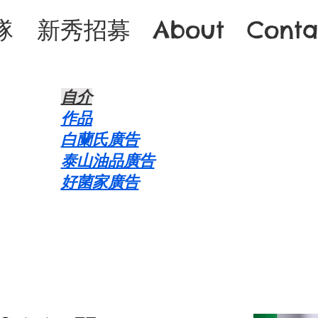
隊
新秀招募
About
Conta
自介​
作品
白蘭氏廣告
泰山油品廣告
好菌家廣告