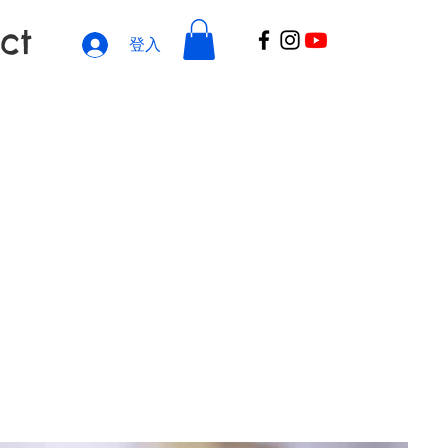
ct
登入