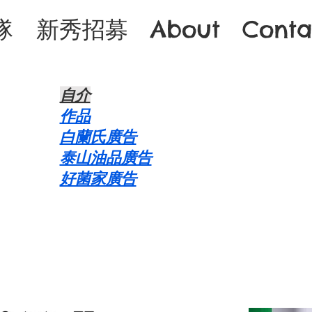
隊
新秀招募
About
Conta
自介​
作品
白蘭氏廣告
泰山油品廣告
好菌家廣告