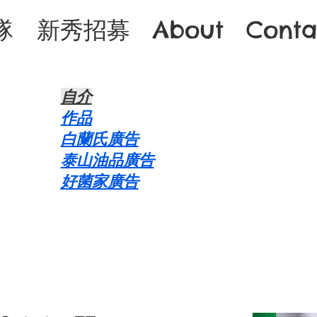
隊
新秀招募
About
Conta
自介​
作品
白蘭氏廣告
泰山油品廣告
好菌家廣告