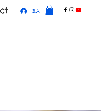
ct
登入