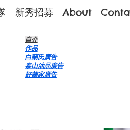
隊
新秀招募
About
Conta
自介​
作品
白蘭氏廣告
泰山油品廣告
好菌家廣告