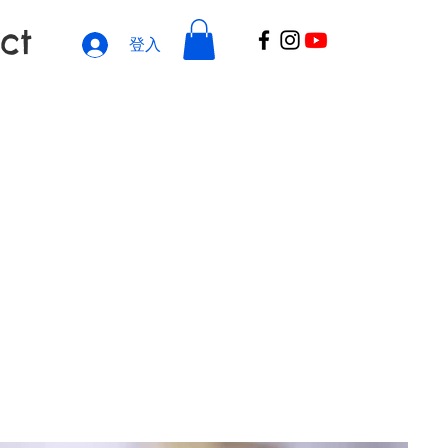
ct
登入