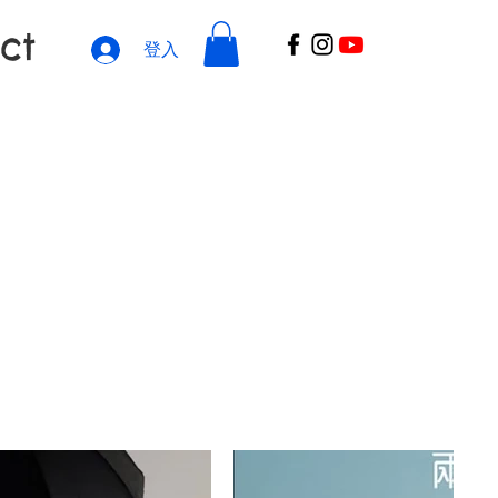
ct
登入