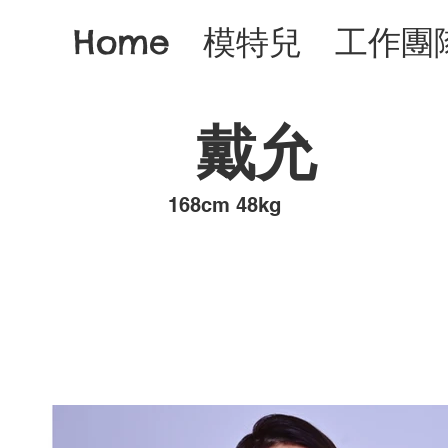
Home
模特兒
工作團
戴允
​168cm 48kg