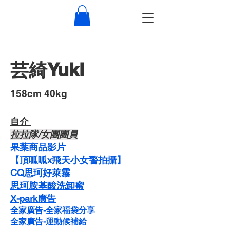
芸綺Yuki
​158cm 40kg
自介 ​
​拉拉隊/女團團員
果葉商品影片
【頂呱呱x飛天小女警拍攝】
CQ思珂好萊霧
思珂胺基酸洗卸蜜
​X-park廣告
全家廣告-全家福袋分享
全家廣告-運動候補給