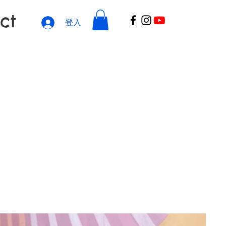
ct
登入