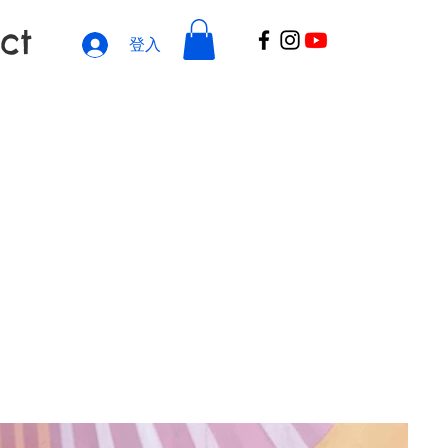
ct
登入