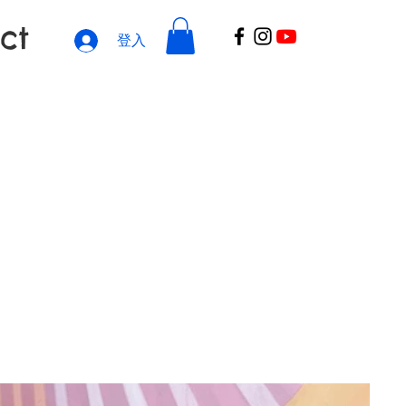
ct
登入