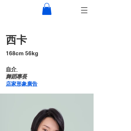
西卡
​168cm 56kg
自介 ​
​舞蹈專長
店家形象廣告