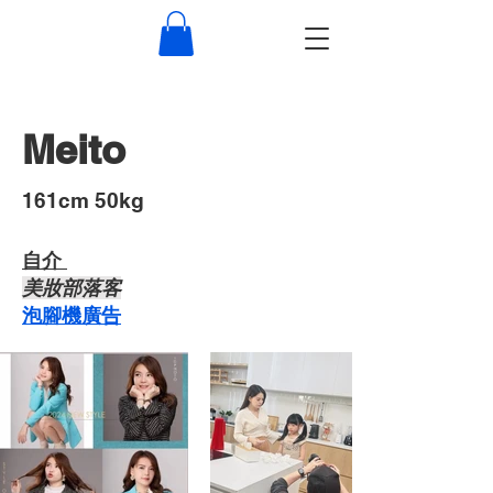
Meito
​161cm 50kg
自介 ​
​美妝部落客
​泡腳機廣告