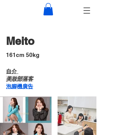
Meito
​161cm 50kg
自介 ​
​美妝部落客
​泡腳機廣告