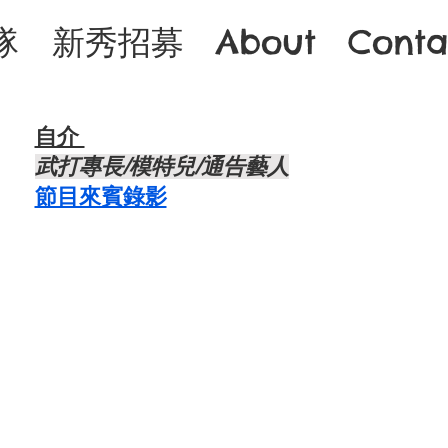
隊
新秀招募
About
Conta
自介 ​
武打專長/模特兒/通告藝人
節目來賓錄影