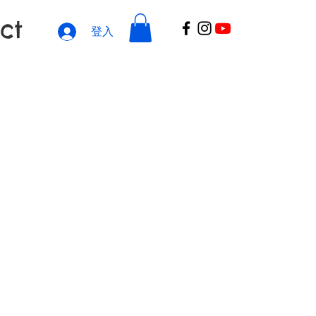
ct
登入