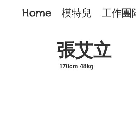
Home
模特兒
工作團
張艾立
​170cm 48kg