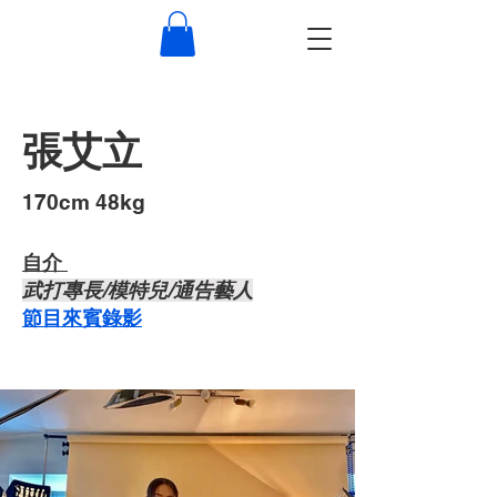
張艾立
​170cm 48kg
自介 ​
武打專長/模特兒/通告藝人
節目來賓錄影