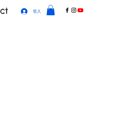
ct
登入