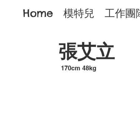
Home
模特兒
工作團
張艾立
​170cm 48kg