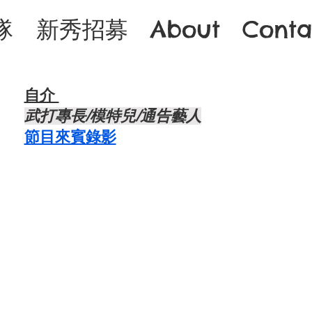
隊
新秀招募
About
Conta
自介 ​
武打專長/模特兒/通告藝人
節目來賓錄影