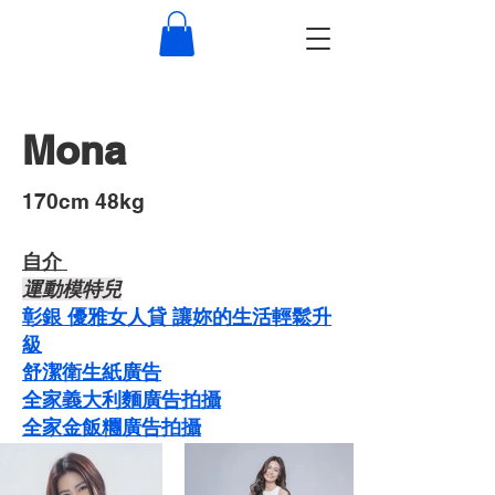
Mona
​170cm 48kg
自介 ​
運動模特兒
彰銀 優雅女人貸 讓妳的生活輕鬆升
級
舒潔衛生紙廣告
​​全家義大利麵廣告拍攝
​全家金飯糰廣告拍攝