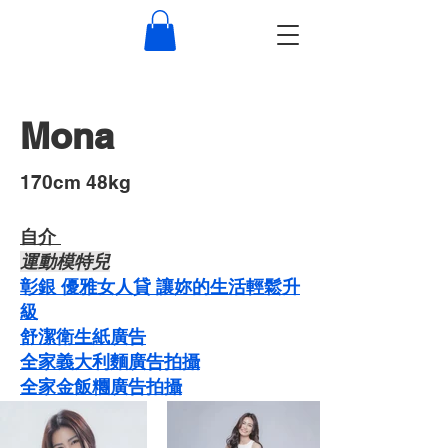
Mona
​170cm 48kg
自介 ​
運動模特兒
彰銀 優雅女人貸 讓妳的生活輕鬆升
級
舒潔衛生紙廣告
​​全家義大利麵廣告拍攝
​全家金飯糰廣告拍攝