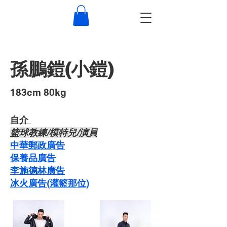
孫鵬鎧(小鎧)
​183cm 80kg
自介 ​
​籃球教練/模特兒/演員
中華郵政廣告
保養品廣告
李施德林廣告
冰火廣告(灌籃那位)