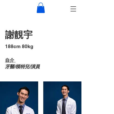
謝靚宇
​188cm 80kg
自介 ​
牙醫/模特兒/演員