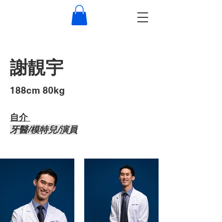
謝靚宇
​188cm 80kg
自介 ​
牙醫/模特兒/演員