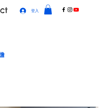
ct
登入
擔