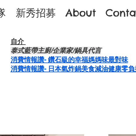
隊
新秀招募
About
Conta
自介 ​
泰式藍帶主廚/企業家/鍋具代言
​消費情報讚- 鑽石級的幸福媽媽味最對味
消費情報讚- 日本氣炸鍋美食減油健康零負