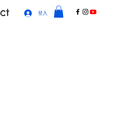
ct
登入