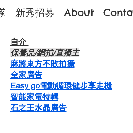
隊
新秀招募
About
Conta
自介 ​
​保養品/網拍/直播主
麻將東方不敗拍攝
​全家廣告
Easy go電動循環健步享走機
智能家電特輯
石之王水晶廣告