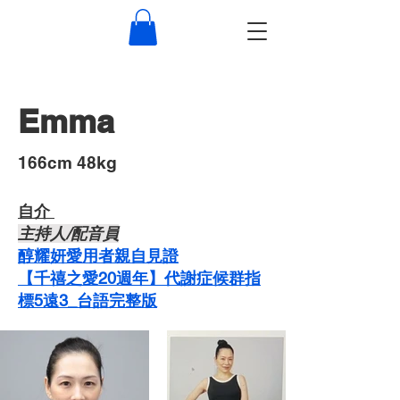
Emma
​166cm 48kg
自介 ​
主持人/配音員
醇耀妍愛用者親自見證
【千禧之愛20週年】代謝症候群指
標5遠3_台語完整版