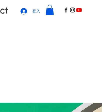
ct
登入