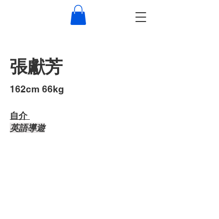
張獻芳
​162cm 66kg
自介 ​
​英語導遊