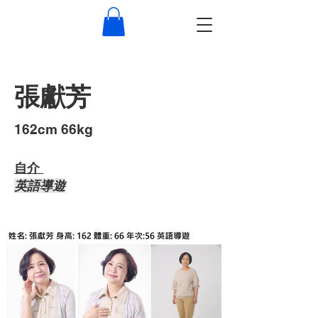
張獻芳
​162cm 66kg
自介 ​
​英語導遊