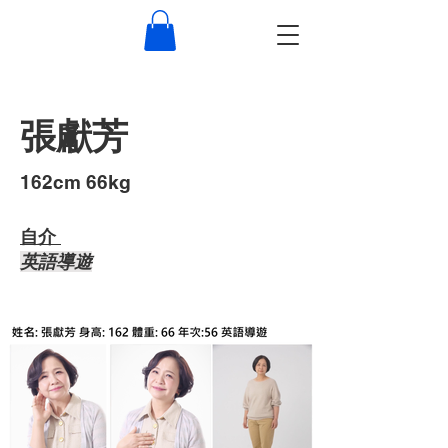
張獻芳
​162cm 66kg
自介 ​
​英語導遊