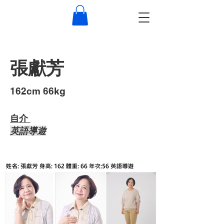
張獻芳
​162cm 66kg
自介 ​
​英語導遊