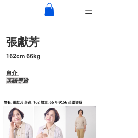
張獻芳
​162cm 66kg
自介 ​
​英語導遊