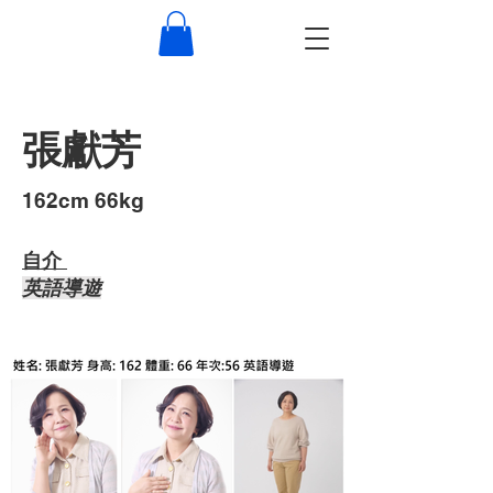
張獻芳
​162cm 66kg
自介 ​
​英語導遊