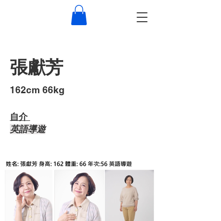
張獻芳
​162cm 66kg
自介 ​
​英語導遊