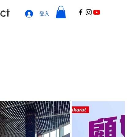
ct
登入