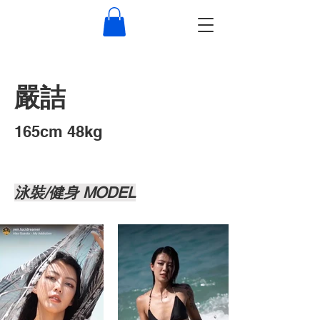
嚴詰
​165cm 48kg
泳裝/健身 MODEL