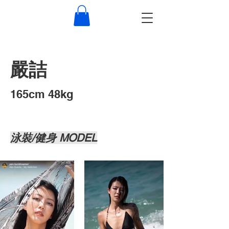
嚴詰
​165cm 48kg
泳裝/健身 MODEL