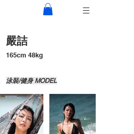
嚴詰
​165cm 48kg
泳裝/健身 MODEL