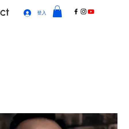
ct
登入