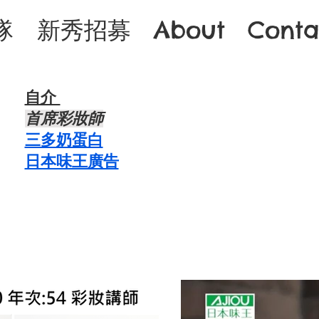
隊
新秀招募
About
Conta
自介 ​
首席彩妝師
三多奶蛋白
日本味王廣告