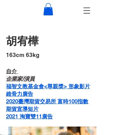
胡宥樺
​163cm 63kg
自介 ​
企業家/演員
福智文教基金會<尊親獎> 形象影片
維骨力廣告
2020臺灣期貨交易所 富時100指數
期貨宣導短片
2021 淘寶雙11廣告